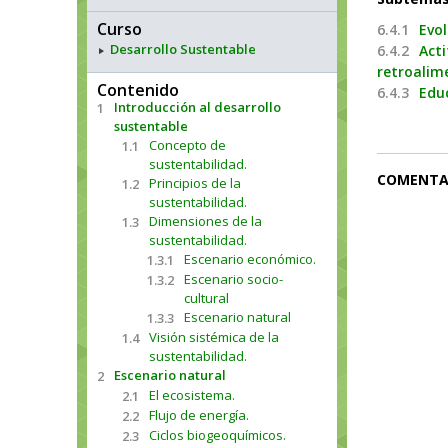
Curso
6.4.1
Evol
Desarrollo Sustentable
6.4.2
Acti
retroalim
Contenido
6.4.3
Edu
Introducción al desarrollo
1
sustentable
Concepto de
1.1
sustentabilidad.
COMENTA
Principios de la
1.2
sustentabilidad.
Dimensiones de la
1.3
sustentabilidad.
Escenario económico.
1.3.1
Escenario socio-
1.3.2
cultural
Escenario natural
1.3.3
Visión sistémica de la
1.4
sustentabilidad.
Escenario natural
2
El ecosistema.
2.1
Flujo de energía.
2.2
Ciclos biogeoquímicos.
2.3