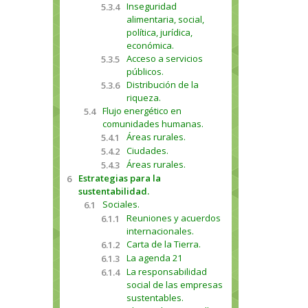
Inseguridad
5.3.4
alimentaria, social,
política, jurídica,
económica.
Acceso a servicios
5.3.5
públicos.
Distribución de la
5.3.6
riqueza.
Flujo energético en
5.4
comunidades humanas.
Áreas rurales.
5.4.1
Ciudades.
5.4.2
Áreas rurales.
5.4.3
Estrategias para la
6
sustentabilidad.
Sociales.
6.1
Reuniones y acuerdos
6.1.1
internacionales.
Carta de la Tierra.
6.1.2
La agenda 21
6.1.3
La responsabilidad
6.1.4
social de las empresas
sustentables.