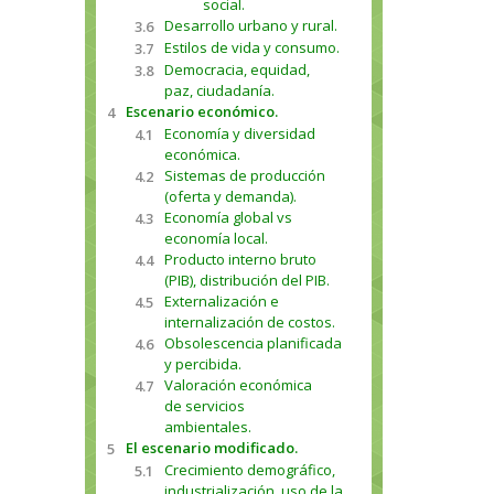
social.
Desarrollo urbano y rural.
3.6
Estilos de vida y consumo.
3.7
Democracia, equidad,
3.8
paz, ciudadanía.
Escenario económico.
4
Economía y diversidad
4.1
económica.
Sistemas de producción
4.2
(oferta y demanda).
Economía global vs
4.3
economía local.
Producto interno bruto
4.4
(PIB), distribución del PIB.
Externalización e
4.5
internalización de costos.
Obsolescencia planificada
4.6
y percibida.
Valoración económica
4.7
de servicios
ambientales.
El escenario modificado.
5
Crecimiento demográfico,
5.1
industrialización, uso de la