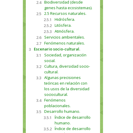
Biodiversidad (desde
2.4
genes hasta ecosistemas).
2.5 Recursos naturales.
2.5
Hidrósfera.
2.5.1
Litósfera.
2.5.2
Atmósfera.
2.5.3
Servicios ambientales.
2.6
Fenómenos naturales.
2.7
Escenario socio-cultural.
3
Sociedad, organización
3.1
social.
Cultura, diversidad socio-
3.2
cultural.
Algunas precisiones
3.3
teóricas en relación con
los usos de la diversidad
sociocultural.
Fenómenos
3.4
poblacionales.
Desarrollo humano.
3.5
Índice de desarrollo
3.5.1
humano.
Índice de desarrollo
3.5.2