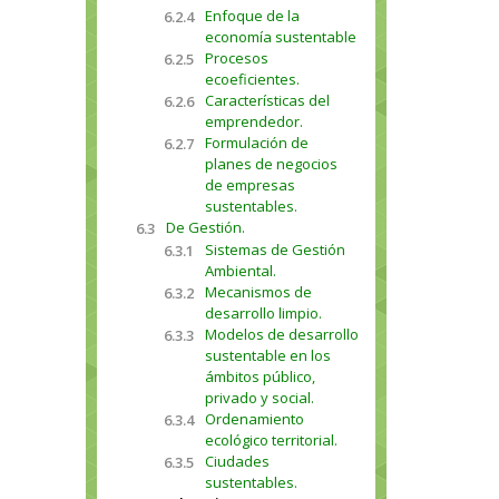
Enfoque de la
6.2.4
economía sustentable
Procesos
6.2.5
ecoeficientes.
Características del
6.2.6
emprendedor.
Formulación de
6.2.7
planes de negocios
de empresas
sustentables.
De Gestión.
6.3
Sistemas de Gestión
6.3.1
Ambiental.
Mecanismos de
6.3.2
desarrollo limpio.
Modelos de desarrollo
6.3.3
sustentable en los
ámbitos público,
privado y social.
Ordenamiento
6.3.4
ecológico territorial.
Ciudades
6.3.5
sustentables.