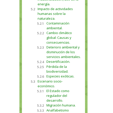
energía.
Impacto de actividades
5.2
humanas sobre la
naturaleza.
Contaminación
5.2.1
ambiental.
Cambio climático
5.2.2
global: Causas y
consecuencias.
Deterioro ambiental y
5.2.3
disminución de los
servicios ambientales.
Desertificación.
5.2.4
Pérdida de la
5.2.5
biodiversidad.
Especies exóticas.
5.2.6
Escenario socio-
5.3
económico.
El Estado como
5.3.1
regulador del
desarrollo.
Migración humana.
5.3.2
Analfabetismo
5.3.3