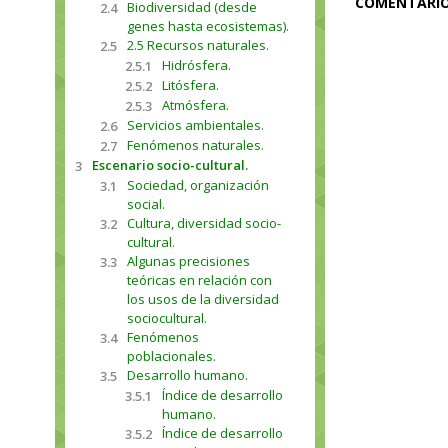
COMENTARI
Biodiversidad (desde
2.4
genes hasta ecosistemas).
2.5 Recursos naturales.
2.5
Hidrósfera.
2.5.1
Litósfera.
2.5.2
Atmósfera.
2.5.3
Servicios ambientales.
2.6
Fenómenos naturales.
2.7
Escenario socio-cultural.
3
Sociedad, organización
3.1
social.
Cultura, diversidad socio-
3.2
cultural.
Algunas precisiones
3.3
teóricas en relación con
los usos de la diversidad
sociocultural.
Fenómenos
3.4
poblacionales.
Desarrollo humano.
3.5
Índice de desarrollo
3.5.1
humano.
Índice de desarrollo
3.5.2