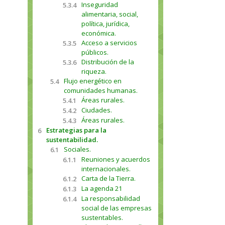
Inseguridad
5.3.4
alimentaria, social,
política, jurídica,
económica.
Acceso a servicios
5.3.5
públicos.
Distribución de la
5.3.6
riqueza.
Flujo energético en
5.4
comunidades humanas.
Áreas rurales.
5.4.1
Ciudades.
5.4.2
Áreas rurales.
5.4.3
Estrategias para la
6
sustentabilidad.
Sociales.
6.1
Reuniones y acuerdos
6.1.1
internacionales.
Carta de la Tierra.
6.1.2
La agenda 21
6.1.3
La responsabilidad
6.1.4
social de las empresas
sustentables.