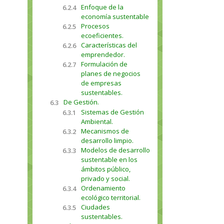
Enfoque de la
6.2.4
economía sustentable
Procesos
6.2.5
ecoeficientes.
Características del
6.2.6
emprendedor.
Formulación de
6.2.7
planes de negocios
de empresas
sustentables.
De Gestión.
6.3
Sistemas de Gestión
6.3.1
Ambiental.
Mecanismos de
6.3.2
desarrollo limpio.
Modelos de desarrollo
6.3.3
sustentable en los
ámbitos público,
privado y social.
Ordenamiento
6.3.4
ecológico territorial.
Ciudades
6.3.5
sustentables.