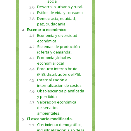
social.
Desarrollo urbano y rural.
3.6
Estilos de vida y consumo.
3.7
Democracia, equidad,
3.8
paz, ciudadanía.
Escenario económico.
4
Economía y diversidad
4.1
económica.
Sistemas de producción
4.2
(oferta y demanda).
Economía global vs
4.3
economía local.
Producto interno bruto
4.4
(PIB), distribución del PIB.
Externalización e
4.5
internalización de costos.
Obsolescencia planificada
4.6
y percibida.
Valoración económica
4.7
de servicios
ambientales.
El escenario modificado.
5
Crecimiento demográfico,
5.1
industrialización, uso de la