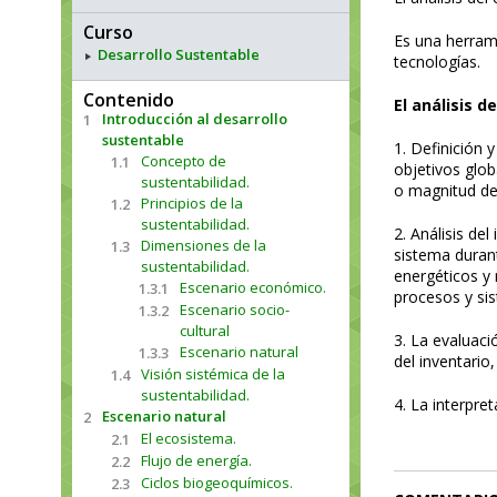
Curso
Es una herrami
Desarrollo Sustentable
tecnologías.
Contenido
El análisis d
Introducción al desarrollo
1
sustentable
1. Definición y
Concepto de
1.1
objetivos glob
sustentabilidad.
o magnitud del
Principios de la
1.2
sustentabilidad.
2. Análisis del
Dimensiones de la
1.3
sistema durant
sustentabilidad.
energéticos y 
Escenario económico.
1.3.1
procesos y si
Escenario socio-
1.3.2
cultural
3. La evaluació
Escenario natural
1.3.3
del inventario
Visión sistémica de la
1.4
sustentabilidad.
4. La interpret
Escenario natural
2
El ecosistema.
2.1
Flujo de energía.
2.2
Ciclos biogeoquímicos.
2.3