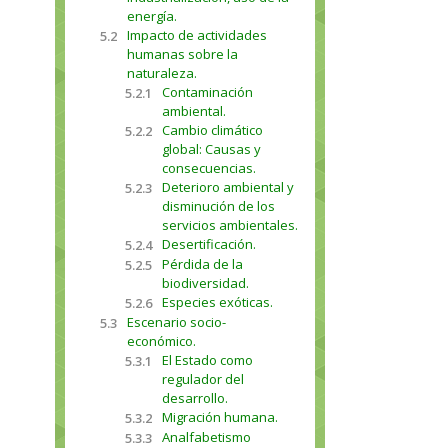
energía.
Impacto de actividades
5.2
humanas sobre la
naturaleza.
Contaminación
5.2.1
ambiental.
Cambio climático
5.2.2
global: Causas y
consecuencias.
Deterioro ambiental y
5.2.3
disminución de los
servicios ambientales.
Desertificación.
5.2.4
Pérdida de la
5.2.5
biodiversidad.
Especies exóticas.
5.2.6
Escenario socio-
5.3
económico.
El Estado como
5.3.1
regulador del
desarrollo.
Migración humana.
5.3.2
Analfabetismo
5.3.3