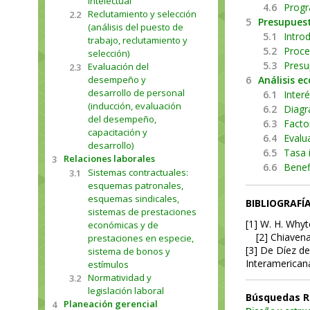
intelectual
4.6
Progr
Reclutamiento y selección
2.2
5
Presupues
(análisis del puesto de
5.1
Intro
trabajo, reclutamiento y
5.2
Proce
selección)
5.3
Presu
Evaluación del
2.3
desempeño y
6
Análisis e
desarrollo de personal
6.1
Inter
(inducción, evaluación
6.2
Diagr
del desempeño,
6.3
Facto
capacitación y
6.4
Evalu
desarrollo)
6.5
Tasa 
Relaciones laborales
3
6.6
Benef
Sistemas contractuales:
3.1
esquemas patronales,
esquemas sindicales,
BIBLIOGRAFÍ
sistemas de prestaciones
[1] W. H. Whyt
económicas y de
[2] Chiavena
prestaciones en especie,
[3] De Díez de
sistema de bonos y
Interamerican
estímulos
Normatividad y
3.2
legislación laboral
Búsquedas R
Planeación gerencial
4