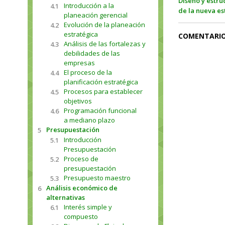
Diseño y estru
Introducción a la
4.1
de la nueva es
planeación gerencial
Evolución de la planeación
4.2
estratégica
COMENTARI
Análisis de las fortalezas y
4.3
debilidades de las
empresas
El proceso de la
4.4
planificación estratégica
Procesos para establecer
4.5
objetivos
Programación funcional
4.6
a mediano plazo
Presupuestación
5
Introducción
5.1
Presupuestación
Proceso de
5.2
presupuestación
Presupuesto maestro
5.3
Análisis económico de
6
alternativas
Interés simple y
6.1
compuesto