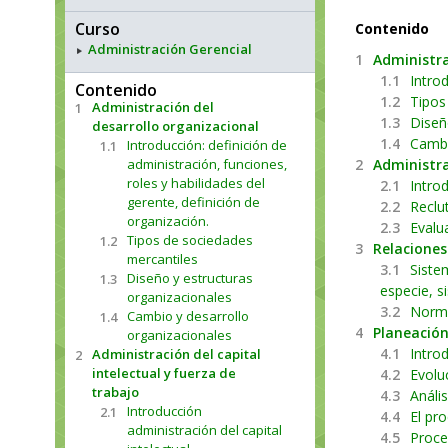
Curso
Contenido
Administración Gerencial
1
Administra
1.1
Introd
Contenido
1.2
Tipos
Administración del
1
1.3
Diseñ
desarrollo organizacional
1.4
Cambi
Introducción: definición de
1.1
administración, funciones,
2
Administra
roles y habilidades del
2.1
Introd
gerente, definición de
2.2
Reclu
organización.
2.3
Evalu
Tipos de sociedades
1.2
3
Relaciones
mercantiles
3.1
Siste
Diseño y estructuras
1.3
especie, s
organizacionales
3.2
Norma
Cambio y desarrollo
1.4
4
Planeación
organizacionales
4.1
Intro
Administración del capital
2
intelectual y fuerza de
4.2
Evolu
trabajo
4.3
Análi
Introducción
2.1
4.4
El pro
administración del capital
4.5
Proce