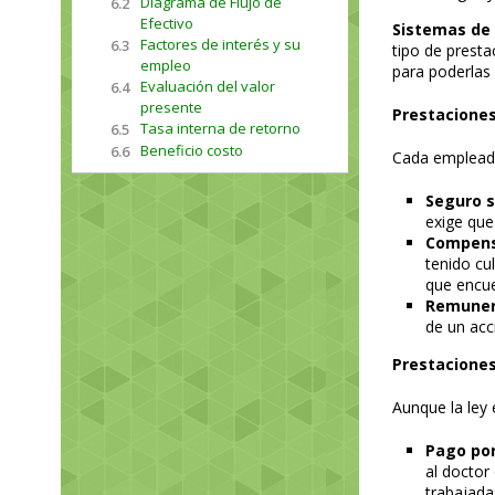
Diagrama de Flujo de
6.2
Efectivo
Sistemas de
Factores de interés y su
6.3
tipo de prest
empleo
para poderlas a
Evaluación del valor
6.4
presente
Prestaciones
Tasa interna de retorno
6.5
Beneficio costo
6.6
Cada empleado
Seguro s
exige que
Compens
tenido cu
que encue
Remunera
de un ac
Prestaciones
Aunque la ley
Pago por
al doctor
trabajada