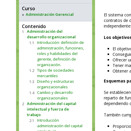
Curso
Administración Gerencial
El sistema co
contratos de 
Contenido
independiente
Administración del
1
desarrollo organizacional
Los objetivo
Introducción: definición de
1.1
administración, funciones,
El objetiv
roles y habilidades del
Conseguir
gerente, definición de
Ofrecer u
organización.
Tener mar
Tipos de sociedades
1.2
Obtener a
mercantiles
Esquemas pa
Diseño y estructuras
1.3
organizacionales
Se establecier
Cambio y desarrollo
1.4
reparto de fun
organizacionales
dependiendo de
Administración del capital
2
intelectual y fuerza de
trabajo
También cumpl
Introducción
2.1
administración del capital
Proporcio