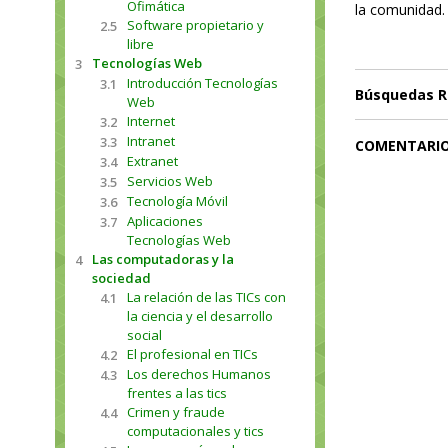
Ofimática
la comunidad.
Software propietario y
2.5
libre
Tecnologías Web
3
Introducción Tecnologías
3.1
Búsquedas R
Web
Internet
3.2
Intranet
3.3
COMENTARI
Extranet
3.4
Servicios Web
3.5
Tecnología Móvil
3.6
Aplicaciones
3.7
Tecnologías Web
Las computadoras y la
4
sociedad
La relación de las TICs con
4.1
la ciencia y el desarrollo
social
El profesional en TICs
4.2
Los derechos Humanos
4.3
frentes a las tics
Crimen y fraude
4.4
computacionales y tics