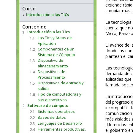
extiende rápi
Curso
cambiar más.
Introducción a las TICs
La tecnología
Contenido
cuenta que no
Introducción a las Tics
1
Micro, Panaso
Las Tics y Áreas de
1.1
Aplicación
El avance de l
Componentes de un
1.2
donde las con
Sistema de Cómputo
plantean el c
Dispositivo de
1.3
almacenamiento
Las tecnología
Dispositivos de
1.4
demanda de ciu
Procesamiento
aplicadas que 
Dispositivos de entrada y
1.5
llamada socie
salida
Tipo de computadoras y
1.6
La introducció
sus dispositivos
del progreso q
Software de cómputo
2
incompatibilid
Sistemas operativos
2.1
comunicación 
Bases de datos
2.2
más aislados 
Lenguajes de Desarrollo
2.3
diferencias en
Herramientas productivas.
2.4
el gobierno e