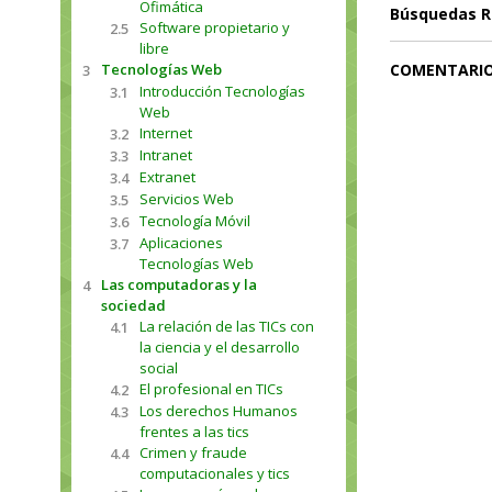
Ofimática
Búsquedas R
Software propietario y
2.5
libre
Tecnologías Web
COMENTARI
3
Introducción Tecnologías
3.1
Web
Internet
3.2
Intranet
3.3
Extranet
3.4
Servicios Web
3.5
Tecnología Móvil
3.6
Aplicaciones
3.7
Tecnologías Web
Las computadoras y la
4
sociedad
La relación de las TICs con
4.1
la ciencia y el desarrollo
social
El profesional en TICs
4.2
Los derechos Humanos
4.3
frentes a las tics
Crimen y fraude
4.4
computacionales y tics