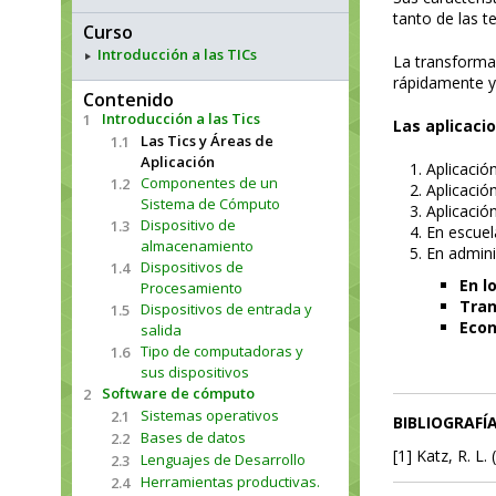
tanto de las t
Curso
Introducción a las TICs
La transformac
rápidamente y
Contenido
Introducción a las Tics
1
Las aplicacio
Las Tics y Áreas de
1.1
Aplicación
Aplicació
Componentes de un
1.2
Aplicació
Sistema de Cómputo
Aplicació
Dispositivo de
1.3
En escuel
almacenamiento
En admini
Dispositivos de
1.4
En lo
Procesamiento
Tran
Dispositivos de entrada y
1.5
Econ
salida
Tipo de computadoras y
1.6
sus dispositivos
Software de cómputo
2
Sistemas operativos
2.1
BIBLIOGRAFÍ
Bases de datos
2.2
[1] Katz, R. L.
Lenguajes de Desarrollo
2.3
Herramientas productivas.
2.4