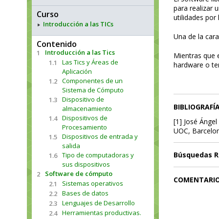
para realizar 
Curso
utilidades por
Introducción a las TICs
Una de la cara
Contenido
Introducción a las Tics
1
Mientras que e
Las Tics y Áreas de
1.1
hardware o ter
Aplicación
Componentes de un
1.2
Sistema de Cómputo
Dispositivo de
1.3
BIBLIOGRAFÍ
almacenamiento
Dispositivos de
1.4
[1] José Ángel
Procesamiento
UOC, Barcelon
Dispositivos de entrada y
1.5
salida
Búsquedas R
Tipo de computadoras y
1.6
sus dispositivos
Software de cómputo
2
COMENTARI
Sistemas operativos
2.1
Bases de datos
2.2
Lenguajes de Desarrollo
2.3
Herramientas productivas.
2.4