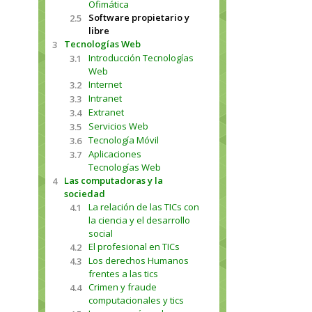
Ofimática
Software propietario y
2.5
libre
Tecnologías Web
3
Introducción Tecnologías
3.1
Web
Internet
3.2
Intranet
3.3
Extranet
3.4
Servicios Web
3.5
Tecnología Móvil
3.6
Aplicaciones
3.7
Tecnologías Web
Las computadoras y la
4
sociedad
La relación de las TICs con
4.1
la ciencia y el desarrollo
social
El profesional en TICs
4.2
Los derechos Humanos
4.3
frentes a las tics
Crimen y fraude
4.4
computacionales y tics