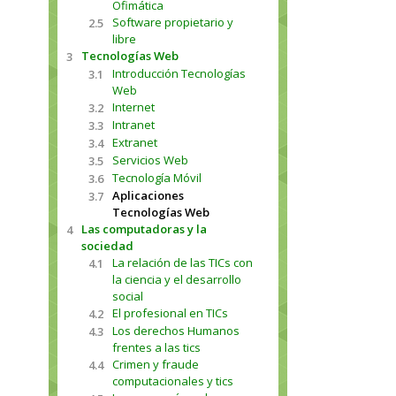
Ofimática
Software propietario y
2.5
libre
Tecnologías Web
3
Introducción Tecnologías
3.1
Web
Internet
3.2
Intranet
3.3
Extranet
3.4
Servicios Web
3.5
Tecnología Móvil
3.6
Aplicaciones
3.7
Tecnologías Web
Las computadoras y la
4
sociedad
La relación de las TICs con
4.1
la ciencia y el desarrollo
social
El profesional en TICs
4.2
Los derechos Humanos
4.3
frentes a las tics
Crimen y fraude
4.4
computacionales y tics