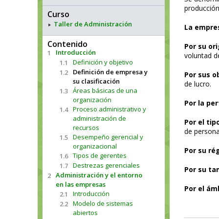
producción
Curso
Taller de Administración
La empres
Contenido
Por su or
Introducción
1
voluntad de
Definición y objetivo
1.1
Definición de empresa y
1.2
Por sus o
su clasificación
de lucro.
Áreas básicas de una
1.3
organización
Por la pe
Proceso administrativo y
1.4
administración de
Por el ti
recursos
de personas
Desempeño gerencial y
1.5
organizacional
Por su ré
Tipos de gerentes
1.6
Destrezas gerenciales
1.7
Por su ta
Administración y el entorno
2
en las empresas
Por el ámb
Introducción
2.1
Modelo de sistemas
2.2
abiertos