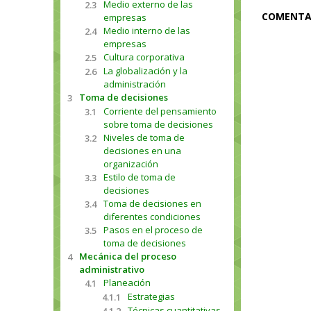
Medio externo de las
2.3
COMENTA
empresas
Medio interno de las
2.4
empresas
Cultura corporativa
2.5
La globalización y la
2.6
administración
Toma de decisiones
3
Corriente del pensamiento
3.1
sobre toma de decisiones
Niveles de toma de
3.2
decisiones en una
organización
Estilo de toma de
3.3
decisiones
Toma de decisiones en
3.4
diferentes condiciones
Pasos en el proceso de
3.5
toma de decisiones
Mecánica del proceso
4
administrativo
Planeación
4.1
Estrategias
4.1.1
Técnicas cuantitativas