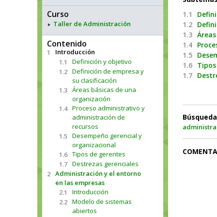
Curso
1.1
Defini
Taller de Administración
1.2
Defin
1.3
Áreas
Contenido
1.4
Proce
Introducción
1
1.5
Desem
Definición y objetivo
1.1
1.6
Tipos
Definición de empresa y
1.2
1.7
Destr
su clasificación
Áreas básicas de una
1.3
organización
Proceso administrativo y
1.4
Búsqueda
administración de
recursos
administra
Desempeño gerencial y
1.5
organizacional
COMENTA
Tipos de gerentes
1.6
Destrezas gerenciales
1.7
Administración y el entorno
2
en las empresas
Introducción
2.1
Modelo de sistemas
2.2
abiertos