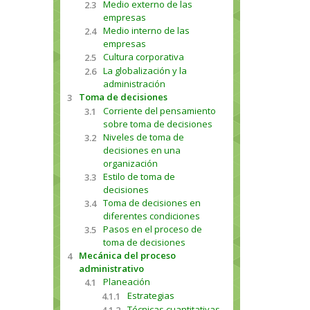
Medio externo de las
2.3
empresas
Medio interno de las
2.4
empresas
Cultura corporativa
2.5
La globalización y la
2.6
administración
Toma de decisiones
3
Corriente del pensamiento
3.1
sobre toma de decisiones
Niveles de toma de
3.2
decisiones en una
organización
Estilo de toma de
3.3
decisiones
Toma de decisiones en
3.4
diferentes condiciones
Pasos en el proceso de
3.5
toma de decisiones
Mecánica del proceso
4
administrativo
Planeación
4.1
Estrategias
4.1.1
Técnicas cuantitativas