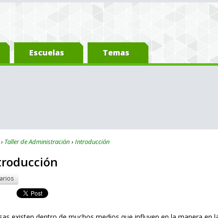
Escuelas
Temas
Taller de Administración
Introducción
ntroducción
arios
as existen dentro de muchos medios que influyen en la manera en la 