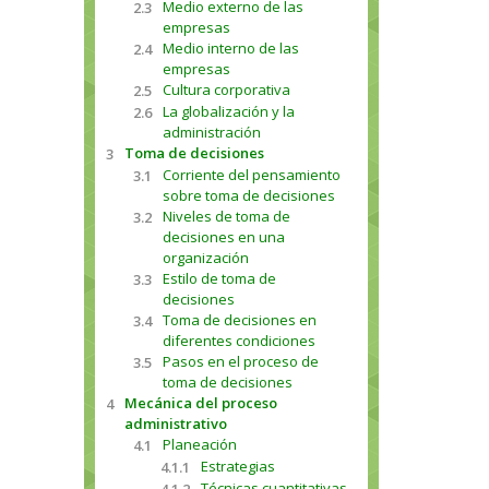
Medio externo de las
2.3
empresas
Medio interno de las
2.4
empresas
Cultura corporativa
2.5
La globalización y la
2.6
administración
Toma de decisiones
3
Corriente del pensamiento
3.1
sobre toma de decisiones
Niveles de toma de
3.2
decisiones en una
organización
Estilo de toma de
3.3
decisiones
Toma de decisiones en
3.4
diferentes condiciones
Pasos en el proceso de
3.5
toma de decisiones
Mecánica del proceso
4
administrativo
Planeación
4.1
Estrategias
4.1.1
Técnicas cuantitativas