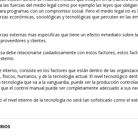
a las fuerzas del medio legal como por ejemplo las leyes que obligan 
ra programas con un compromiso social. Pero el medio legal no es l
erzas económicas, sociológicas y tecnológicas que percuten en las 
erzas externas mas especificas que tiene un efecto inmediato sobre l
 proveedores y clientes.
a debe relacionarse cuidadosamente con estos factores, estos fact
xterno.
e interno, consiste en los factores que están dentro de las organiza
, físicos, humanos, y de la tecnología actual. El nivel tecnológico den
a tecnología que va a la vanguardia, puede ser la producción contr
r que el control manual puede ser completamente adecuado a sus ne
o el nivel interno de la tecnología no será tan sofisticado como el ext
RIOS