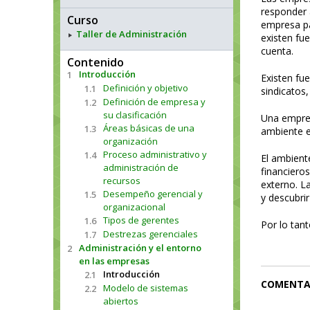
responder 
Curso
empresa pa
Taller de Administración
existen fu
cuenta.
Contenido
Introducción
1
Existen fu
Definición y objetivo
1.1
sindicatos,
Definición de empresa y
1.2
su clasificación
Una empres
Áreas básicas de una
1.3
ambiente e
organización
Proceso administrativo y
1.4
El ambient
administración de
financieros
recursos
externo. L
Desempeño gerencial y
1.5
y descubri
organizacional
Tipos de gerentes
1.6
Por lo tant
Destrezas gerenciales
1.7
Administración y el entorno
2
en las empresas
Introducción
2.1
COMENTA
Modelo de sistemas
2.2
abiertos