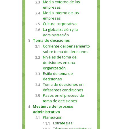
Medio externo de las
2.3
empresas
Medio interno de las
2.4
empresas
Cultura corporativa
2.5
La globalización y la
2.6
administración
Toma de decisiones
3
Corriente del pensamiento
3.1
sobre toma de decisiones
Niveles de toma de
3.2
decisiones en una
organización
Estilo de toma de
3.3
decisiones
Toma de decisiones en
3.4
diferentes condiciones
Pasos en el proceso de
3.5
toma de decisiones
Mecánica del proceso
4
administrativo
Planeación
4.1
Estrategias
4.1.1
Técnicas cuantitativas