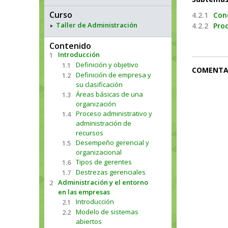
Curso
4.2.1
Con
Taller de Administración
4.2.2
Proc
Contenido
Introducción
1
Definición y objetivo
1.1
COMENTA
Definición de empresa y
1.2
su clasificación
Áreas básicas de una
1.3
organización
Proceso administrativo y
1.4
administración de
recursos
Desempeño gerencial y
1.5
organizacional
Tipos de gerentes
1.6
Destrezas gerenciales
1.7
Administración y el entorno
2
en las empresas
Introducción
2.1
Modelo de sistemas
2.2
abiertos