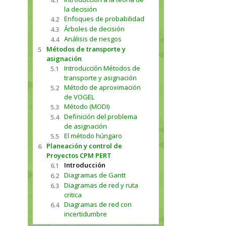
4.1
la decisión
Enfoques de probabilidad
4.2
Árboles de decisión
4.3
Análisis de riesgos
4.4
Métodos de transporte y
5
asignación
Introducción Métodos de
5.1
transporte y asignación
Método de aproximación
5.2
de VOGEL
Método (MODI)
5.3
Definición del problema
5.4
de asignación
El método húngaro
5.5
Planeación y control de
6
Proyectos CPM PERT
Introducción
6.1
Diagramas de Gantt
6.2
Diagramas de red y ruta
6.3
critica
Diagramas de red con
6.4
incertidumbre