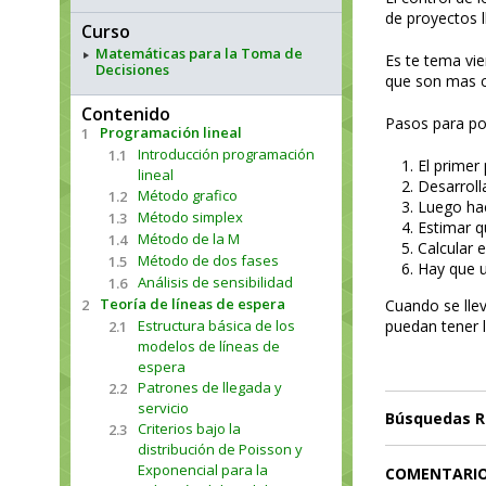
de proyectos l
Curso
Matemáticas para la Toma de
Es te tema vi
Decisiones
que son mas c
Contenido
Pasos para po
Programación lineal
1
Introducción programación
1.1
El primer
lineal
Desarroll
Método grafico
1.2
Luego hac
Método simplex
1.3
Estimar q
Método de la M
1.4
Calcular e
Método de dos fases
1.5
Hay que u
Análisis de sensibilidad
1.6
Teoría de líneas de espera
2
Cuando se llev
Estructura básica de los
puedan tener 
2.1
modelos de líneas de
espera
Patrones de llegada y
2.2
servicio
Búsquedas R
Criterios bajo la
2.3
distribución de Poisson y
Exponencial para la
COMENTARI