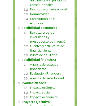
administrativa, principios
constitucionales
Estructura organizacional
5.2
Normatividad
5.3
Constitución de la
5.4
empresa
Factibilidad económica
6
Estructura de las
6.1
inversiones y
presupuesto de inversión
Fuentes y estructura de
6.2
financiamiento
Punto de equilibrio
6.3
Factibilidad financiera
7
Análisis de estados
7.1
financieros
Evaluación Financiera
7.2
Análisis de sensibilidad
7.3
Evaluación social
8
Impacto ecológico
8.1
Impacto social
8.2
Impacto económico
8.3
Proyecto Ejecutivo
9