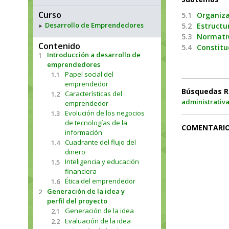
Curso
5.1
Organiza
Desarrollo de Emprendedores
5.2
Estructu
5.3
Normati
Contenido
5.4
Constitu
Introducción a desarrollo de
1
emprendedores
Papel social del
1.1
emprendedor
Búsquedas R
Características del
1.2
administrativ
emprendedor
Evolución de los negocios
1.3
de tecnologías de la
COMENTARI
información
Cuadrante del flujo del
1.4
dinero
Inteligencia y educación
1.5
financiera
Ética del emprendedor
1.6
Generación de la idea y
2
perfil del proyecto
Generación de la idea
2.1
Evaluación de la idea
2.2