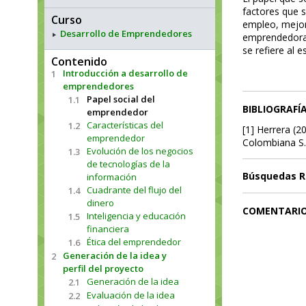
factores que s
Curso
empleo, mejor 
Desarrollo de Emprendedores
emprendedora 
se refiere al 
Contenido
Introducción a desarrollo de
1
emprendedores
Papel social del
1.1
BIBLIOGRAFÍ
emprendedor
Características del
1.2
[1] Herrera (2
emprendedor
Colombiana S.
Evolución de los negocios
1.3
de tecnologías de la
Búsquedas R
información
Cuadrante del flujo del
1.4
dinero
COMENTARI
Inteligencia y educación
1.5
financiera
Ética del emprendedor
1.6
Generación de la idea y
2
perfil del proyecto
Generación de la idea
2.1
Evaluación de la idea
2.2