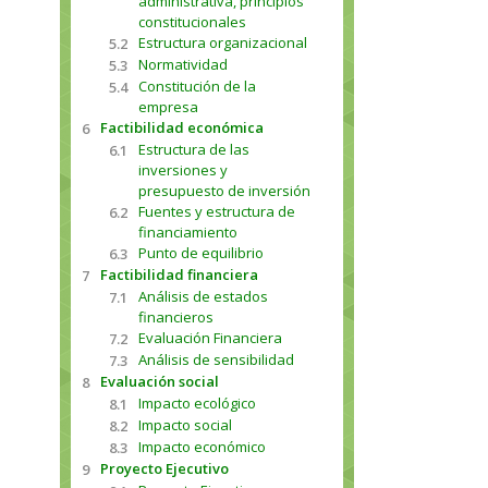
administrativa, principios
constitucionales
Estructura organizacional
5.2
Normatividad
5.3
Constitución de la
5.4
empresa
Factibilidad económica
6
Estructura de las
6.1
inversiones y
presupuesto de inversión
Fuentes y estructura de
6.2
financiamiento
Punto de equilibrio
6.3
Factibilidad financiera
7
Análisis de estados
7.1
financieros
Evaluación Financiera
7.2
Análisis de sensibilidad
7.3
Evaluación social
8
Impacto ecológico
8.1
Impacto social
8.2
Impacto económico
8.3
Proyecto Ejecutivo
9