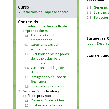
Curso
2.1
Generaci
Desarrollo de Emprendedores
2.2
Evaluació
2.3
Selección
Contenido
Introducción a desarrollo de
1
emprendedores
Papel social del
1.1
Búsquedas R
emprendedor
idea
Desarro
Características del
1.2
emprendedor
Evolución de los negocios
1.3
COMENTARI
de tecnologías de la
información
Cuadrante del flujo del
1.4
dinero
Inteligencia y educación
1.5
financiera
Ética del emprendedor
1.6
Generación de la idea y
2
perfil del proyecto
Generación de la idea
2.1
Evaluación de la idea
2.2