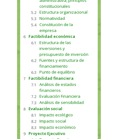
administrativa, principios
constitucionales
Estructura organizacional
5.2
Normatividad
5.3
Constitución de la
5.4
empresa
Factibilidad económica
6
Estructura de las
6.1
inversiones y
presupuesto de inversión
Fuentes y estructura de
6.2
financiamiento
Punto de equilibrio
6.3
Factibilidad financiera
7
Análisis de estados
7.1
financieros
Evaluación Financiera
7.2
Análisis de sensibilidad
7.3
Evaluación social
8
Impacto ecológico
8.1
Impacto social
8.2
Impacto económico
8.3
Proyecto Ejecutivo
9