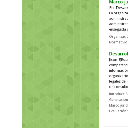
Marco ju
En:
Desar
La organiza
administrat
administrat
enseguida c
Organizació
Normativid
Desarro
[icon=!]Est
competencia
información
organizaci
legales del
de consulto
Introducci
Generación 
Marco juríd
Evaluación 