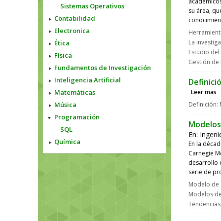
académicos,
Sistemas Operativos
su área, qu
Contabilidad
conocimient
Electronica
Herramienta
La investig
Ética
Estudio del
Física
Gestión de 
Fundamentos de Investigación
Inteligencia Artificial
Definici
Matemáticas
Leer mas
Música
Definición:
Programación
Modelos 
SQL
En:
Ingeni
Química
En la década
Carnegie Me
desarrollo 
serie de pr
Modelo de 
Modelos de 
Tendencias