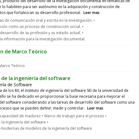
 producto del desarrollo de la investigación documental en temáticas de
e lo habiliten para ser autónomo en la adquisición y construcción de
os que fortalezcan su desarrollo profesional.
Leer mas
s de comunicación oral y escrita en la investigación.
ación como un proceso de construcción social.
 desarrollo de su profesión y su estado actual.
la información para la investigación documental.
ón de Marco Teórico
 Marco Teórico
de la ingeniería del software
ería de Software
 de los 80, el instituto de ingeniería del software SEI de la universidad de
llo se ha dedicado en proporcionar la base necesaria para mejorar el
del software considerando a las tareas de desarrollo del software como una
ocesos que se pueden definir, medir y controlar.
Leer mas
capacidad de madurez
Marco de trabajo para el proceso
la ingeniería del software
 modernas de modelos de la ingeniería del software