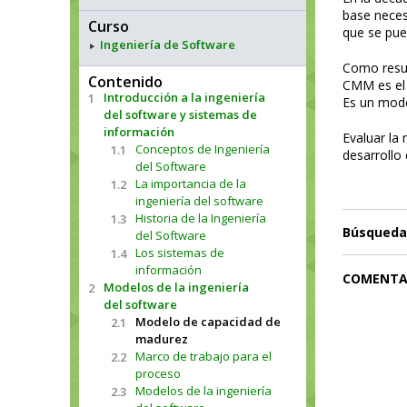
base neces
Curso
que se pued
Ingeniería de Software
Como resul
Contenido
CMM es el 
Introducción a la ingeniería
1
Es un model
del software y sistemas de
información
Evaluar la
Conceptos de Ingeniería
1.1
desarrollo
del Software
La importancia de la
1.2
ingeniería del software
Historia de la Ingeniería
1.3
Búsqueda
del Software
Los sistemas de
1.4
información
COMENTA
Modelos de la ingeniería
2
del software
Modelo de capacidad de
2.1
madurez
Marco de trabajo para el
2.2
proceso
Modelos de la ingeniería
2.3