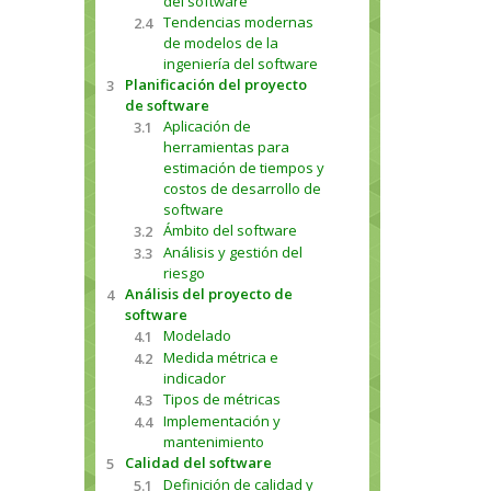
del software
Tendencias modernas
2.4
de modelos de la
ingeniería del software
Planificación del proyecto
3
de software
Aplicación de
3.1
herramientas para
estimación de tiempos y
costos de desarrollo de
software
Ámbito del software
3.2
Análisis y gestión del
3.3
riesgo
Análisis del proyecto de
4
software
Modelado
4.1
Medida métrica e
4.2
indicador
Tipos de métricas
4.3
Implementación y
4.4
mantenimiento
Calidad del software
5
Definición de calidad y
5.1