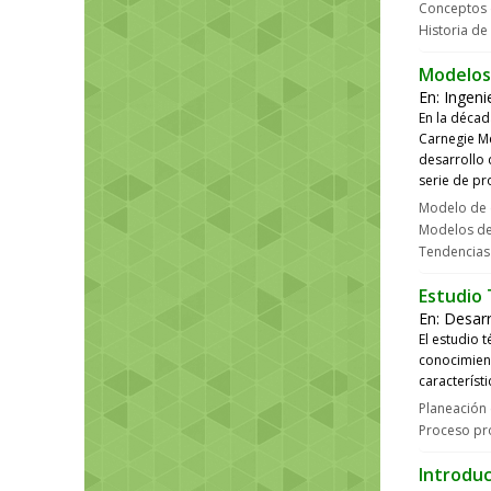
Conceptos d
Historia de 
Modelos 
En:
Ingeni
En la década
Carnegie Me
desarrollo 
serie de pr
Modelo de 
Modelos de 
Tendencias
Estudio 
En:
Desar
El estudio 
conocimient
característ
Planeación 
Proceso pro
Introduc