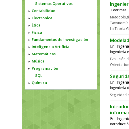
Sistemas Operativos
Ingenier
Leer mas
Contabilidad
Metodologí
Electronica
Taxonomía 
Ética
La Teoría G
Física
Fundamentos de Investigación
Modelad
En:
Ingeni
Inteligencia Artificial
Ingenieria
Matemáticas
Evolución 
Música
Orientacio
Programación
SQL
Segurida
En:
Ingeni
Química
Ingeniería 
Seguridad 
Introduc
informa
En:
Ingeni
Introducció