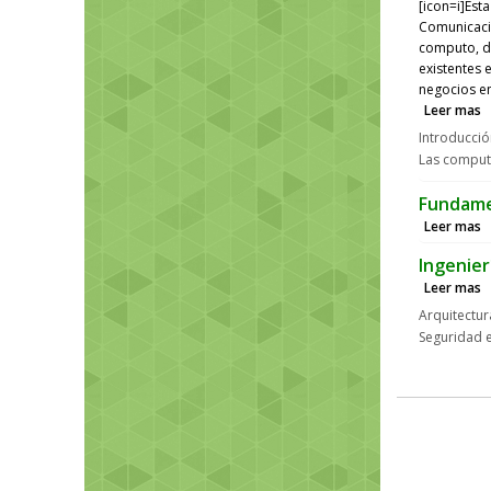
[icon=i]Est
Comunicacio
computo, de
existentes 
negocios en
Leer mas
Introducción
Las comput
Fundame
Leer mas
Ingenier
Leer mas
Arquitectur
Seguridad e