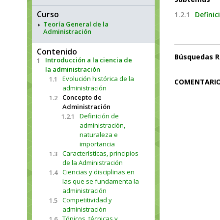
Curso
1.2.1
Definic
Teoría General de la
Administración
Contenido
Búsquedas R
Introducción a la ciencia de
1
la administración
Evolución histórica de la
1.1
COMENTARI
administración
Concepto de
1.2
Administración
Definición de
1.2.1
administración,
naturaleza e
importancia
Características, principios
1.3
de la Administración
Ciencias y disciplinas en
1.4
las que se fundamenta la
administración
Competitividad y
1.5
administración
Tópicos, técnicas y
1.6