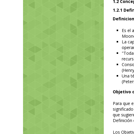
1.2 Conce
1.2.1 Def
Definicio
Es el 
Moon
La cap
operar
"Toda 
recurs
Consid
(Henry
Una té
(Pete
Objetivo 
Para que ex
significado
que sugier
Definición 
Los Objeti