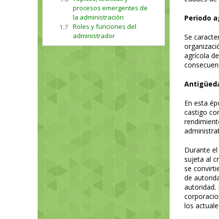
procesos emergentes de
la administración
Periodo a
Roles y funciones del
1.7
administrador
Se caracter
organizaci
agrícola d
consecuenci
Antigüeda
En esta épo
castigo cor
rendimient
administra
Durante el
sujeta al c
se convirt
de autorid
autoridad.
corporacio
los actuale