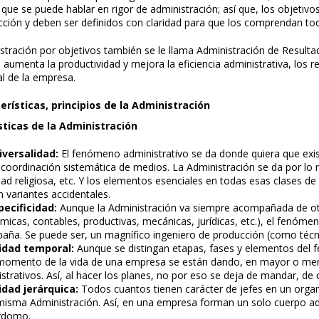
 es que se puede hablar en rigor de administración; así que, los objeti
cción y deben ser definidos con claridad para que los comprendan t
istración por objetivos también se le llama Administración de Result
 aumenta la productividad y mejora la eficiencia administrativa, los r
nal de la empresa.
erísticas, principios de la Administración
sticas de la Administración
iversalidad:
El fenómeno administrativo se da donde quiera que exis
r coordinación sistemática de medios. La Administración se da por lo 
ad religiosa, etc. Y los elementos esenciales en todas esas clases 
n variantes accidentales.
pecificidad:
Aunque la Administración va siempre acompañada de otr
icas, contables, productivas, mecánicas, jurídicas, etc.), el fenómeno
ña. Se puede ser, un magnífico ingeniero de producción (como técni
idad temporal:
Aunque se distingan etapas, fases y elementos del f
momento de la vida de una empresa se están dando, en mayor o meno
strativos. Así, al hacer los planes, no por eso se deja de mandar, de c
idad jerárquica:
Todos cuantos tienen carácter de jefes en un organi
misma Administración. Así, en una empresa forman un solo cuerpo adm
rdomo.