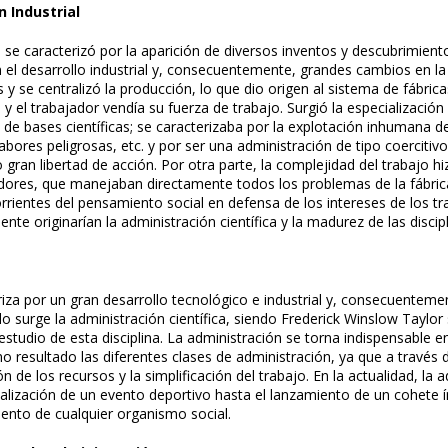
n Industrial
 se caracterizó por la aparición de diversos inventos y descubrimie
n el desarrollo industrial y, consecuentemente, grandes cambios en la 
s y se centralizó la producción, lo que dio origen al sistema de fábr
y el trabajador vendía su fuerza de trabajo. Surgió la especialización
 de bases científicas; se caracterizaba por la explotación inhumana d
labores peligrosas, etc. y por ser una administración de tipo coercitivo,
gran libertad de acción. Por otra parte, la complejidad del trabajo hiz
dores, que manejaban directamente todos los problemas de la fábrica
rrientes del pensamiento social en defensa de los intereses de los tr
nte originarían la administración científica y la madurez de las discip
iza por un gran desarrollo tecnológico e industrial y, consecuentement
lo surge la administración científica, siendo Frederick Winslow Taylor 
 estudio de esta disciplina. La administración se torna indispensable 
 resultado las diferentes clases de administración, ya que a través de
n de los recursos y la simplificación del trabajo. En la actualidad, la 
ealización de un evento deportivo hasta el lanzamiento de un cohete ín
ento de cualquier organismo social.