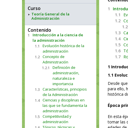
Curso
1
Introdu
Teoría General de la
1.1
Ev
Administración
1.2
Co
1.2
Contenido
1.3
Ca
Introducción a la ciencia de
1
1.4
Ci
la administración
1.5
Co
Evolución histórica de la
1.1
1.6
Tó
administración
Concepto de
1.7
Ro
1.2
Administración
1 Introduc
Definición de
1.2.1
administración,
1.1 Evoluc
naturaleza e
Desde que e
importancia
para ello, 
Características, principios
1.3
histórica 
de la Administración
Ciencias y disciplinas en
1.4
Época pri
las que se fundamenta la
administración
Competitividad y
En esta épo
1.5
administración
tomar las d
Tópicos, técnicas y
edades de l
1.6