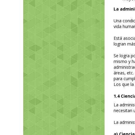
La admini
Una condic
vida human
Está asoci
logran más
Se logra po
mismo y ha
administra
áreas, etc.
para cumpl
Los que la
1.4 Cienc
La administ
necesitan u
La adminis
a) Ciencia