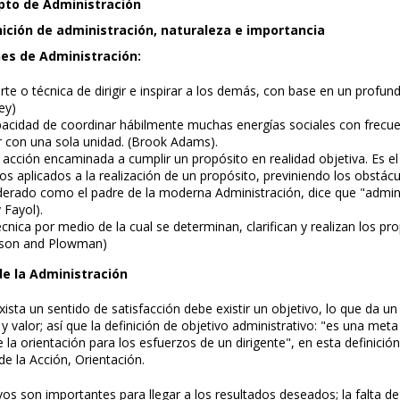
pto de Administración
inición de administración, naturaleza e importancia
nes de Administración:
arte o técnica de dirigir e inspirar a los demás, con base en un profu
ey)
acidad de coordinar hábilmente muchas energías sociales con frecue
 con una sola unidad. (Brook Adams).
acción encaminada a cumplir un propósito en realidad objetiva. Es el
os aplicados a la realización de un propósito, previniendo los obstác
erado como el padre de la moderna Administración, dice que "adminis
 Fayol).
cnica por medio de la cual se determinan, clarifican y realizan los p
rson and Plowman)
de la Administración
ista un sentido de satisfacción debe existir un objetivo, lo que da u
 y valor; así que la definición de objetivo administrativo: "es una me
e la orientación para los esfuerzos de un dirigente", en esta defini
de la Acción, Orientación.
vos son importantes para llegar a los resultados deseados; la falta d