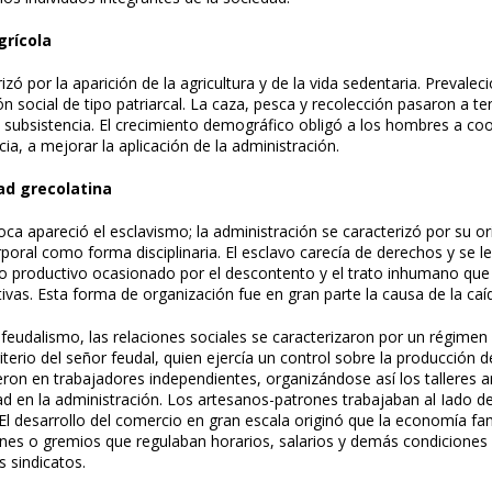
grícola
izó por la aparición de la agricultura y de la vida sedentaria. Prevalec
ón social de tipo patriarcal. La caza, pesca y recolección pasaron a 
e subsistencia. El crecimiento demográfico obligó a los hombres a coo
a, a mejorar la aplicación de la administración.
d grecolatina
ca apareció el esclavismo; la administración se caracterizó por su ori
poral como forma disciplinaria. El esclavo carecía de derechos y se l
o productivo ocasionado por el descontento y el trato inhumano que 
tivas. Esta forma de organización fue en gran parte la causa de la c
 feudalismo, las relaciones sociales se caracterizaron por un régimen
riterio del señor feudal, quien ejercía un control sobre la producción 
ieron en trabajadores independientes, organizándose así los talleres a
ad en la administración. Los artesanos-patrones trabajaban al Iado de
 El desarrollo del comercio en gran escala originó que la economía fam
nes o gremios que regulaban horarios, salarios y demás condiciones 
s sindicatos.