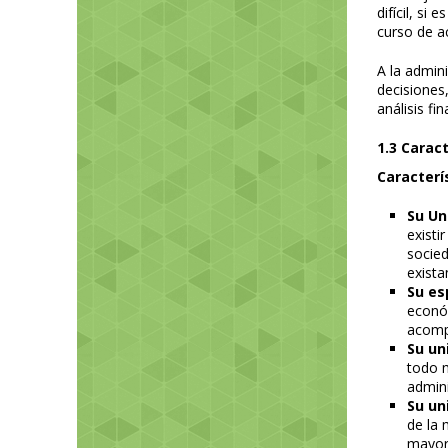
difícil, si
curso de a
A la admin
decisiones,
análisis fi
1.3 Caract
Caracterí
Su Un
existi
socied
exista
Su es
económ
acompa
Su un
todo 
admini
Su un
de la 
mayo