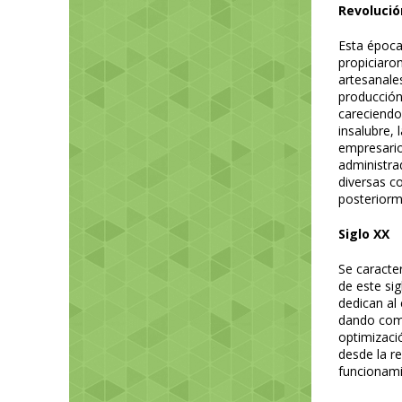
Revolució
Esta época
propiciaro
artesanale
producción 
careciendo
insalubre, 
empresario 
administra
diversas co
posteriorme
Siglo XX
Se caracter
de este sig
dedican al
dando como
optimizació
desde la r
funcionami