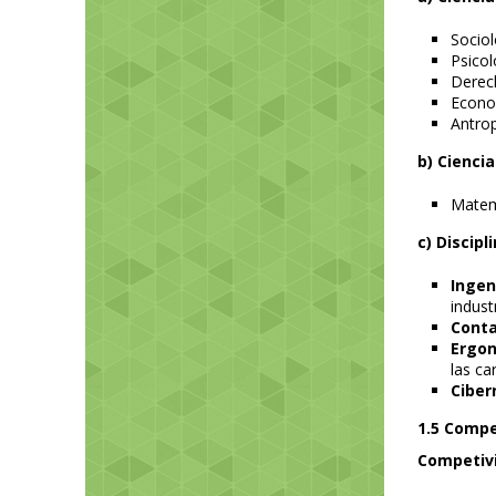
Sociol
Psicol
Derech
Econom
Antrop
b) Cienci
Matemá
c) Discipl
Ingeni
indust
Conta
Ergon
las ca
Ciber
1.5 Compe
Competiv