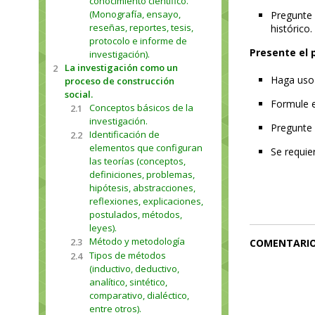
conocimiento científico.
(Monografía, ensayo,
Pregunte 
reseñas, reportes, tesis,
histórico
protocolo e informe de
Presente el 
investigación).
La investigación como un
2
Haga uso
proceso de construcción
social.
Formule e
Conceptos básicos de la
2.1
investigación.
Pregunte 
Identificación de
2.2
elementos que configuran
Se requie
las teorías (conceptos,
definiciones, problemas,
hipótesis, abstracciones,
reflexiones, explicaciones,
postulados, métodos,
leyes).
Método y metodología
2.3
COMENTARI
Tipos de métodos
2.4
(inductivo, deductivo,
analítico, sintético,
comparativo, dialéctico,
entre otros).