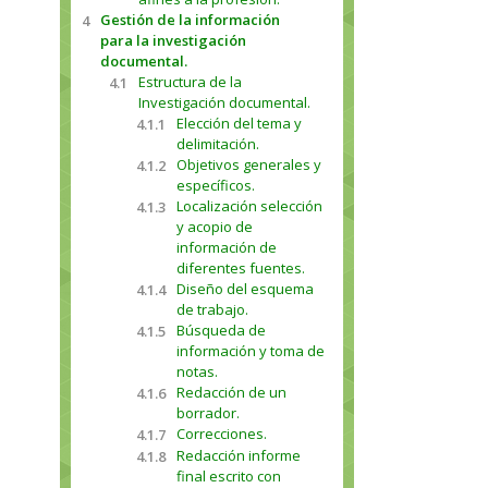
Gestión de la información
4
para la investigación
documental.
Estructura de la
4.1
Investigación documental.
Elección del tema y
4.1.1
delimitación.
Objetivos generales y
4.1.2
específicos.
Localización selección
4.1.3
y acopio de
información de
diferentes fuentes.
Diseño del esquema
4.1.4
de trabajo.
Búsqueda de
4.1.5
información y toma de
notas.
Redacción de un
4.1.6
borrador.
Correcciones.
4.1.7
Redacción informe
4.1.8
final escrito con