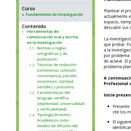
Curso
Plantear el pr
Fundamentos de Investigación
actualmente en
espacio, tiemp
Contenido
descubrir sus 
Herramientas de
1
comunicación oral y escrita
La investigaci
en la investigación.
que probar. Pa
Normas y reglas
1.1
a la investiga
ortográficas y de
por problema 
puntuación.
de aclarar. El
Técnicas de redacción
1.2
problema plan
(coherencia, cohesión
concordancia, párrafo,
A continuaci
conectores, claridad,
Profesional 
sencillez y precisión).
Características del
1.3
Inicie prese
lenguaje científico
(objetividad, universalidad
Presente 
y verificabilidad).
cite los 
Tipología de textos
1.4
Académicos como
El siguie
medios de difusión del
identifica