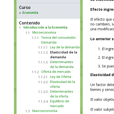
Curso
Efecto ingre
Economía
El efecto que 
Contenido
no cambien, s
Introducción a la Economía
1
una modificac
Microeconomia
1.1
Teoria del consumidor.
1.1.1
Lo anterior s
Demanda
Ley de la demanda
1.1.1.1
1. El ing
Elasticidad de la
1.1.1.2
demanda
2. El ing
Determinantes
1.1.1.3
3. Se pue
de la demanda
Oferta de mercado
1.1.2
Elasticidad 
Ley de Oferta
1.1.2.1
Elasticidad de la
1.1.2.2
Un factor det
oferta
bienes y servic
Determinantes
1.1.2.3
de la oferta
El valor objet
Equilibrio de
1.1.2.4
mercado
El valor subje
Macroeconomía
1.2