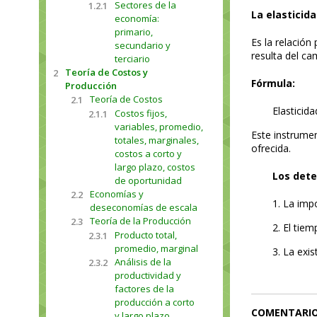
Sectores de la
1.2.1
La elasticid
economía:
primario,
Es la relació
secundario y
resulta del ca
terciario
Teoría de Costos y
2
Fórmula:
Producción
Teoría de Costos
2.1
Elasticid
Costos fijos,
2.1.1
variables, promedio,
Este instrume
totales, marginales,
ofrecida.
costos a corto y
largo plazo, costos
Los dete
de oportunidad
Economías y
2.2
1. La imp
deseconomías de escala
Teoría de la Producción
2.3
2. El tie
Producto total,
2.3.1
promedio, marginal
3. La exi
Análisis de la
2.3.2
productividad y
factores de la
producción a corto
COMENTARI
y largo plazo