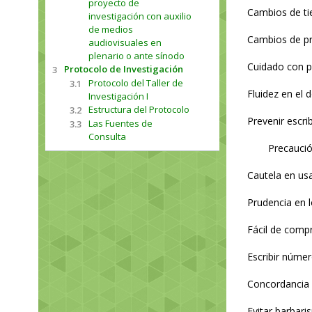
proyecto de
Cambios de ti
investigación con auxilio
de medios
Cambios de pri
audiovisuales en
plenario o ante sínodo
Cuidado con pa
Protocolo de Investigación
3
Protocolo del Taller de
3.1
Fluidez en el
Investigación I
Estructura del Protocolo
3.2
Prevenir escrib
Las Fuentes de
3.3
Consulta
Precaució
Cautela en usa
Prudencia en l
Fácil de compr
Escribir númer
Concordancia e
Evitar barbari