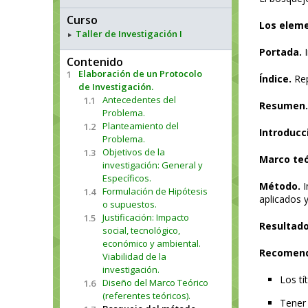
Curso
Los eleme
Taller de Investigación I
Portada.
I
Contenido
Elaboración de un Protocolo
1
Índice.
Rep
de Investigación.
Antecedentes del
1.1
Resumen.
Problema.
Planteamiento del
1.2
Introducc
Problema.
Objetivos de la
1.3
Marco teó
investigación: General y
Específicos.
Método.
I
Formulación de Hipótesis
1.4
aplicados 
o supuestos.
Justificación: Impacto
1.5
Resultado
social, tecnológico,
económico y ambiental.
Recomend
Viabilidad de la
investigación.
Los tí
Diseño del Marco Teórico
1.6
(referentes teóricos).
Tener