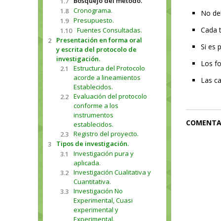
Bosquejo del método.
1.7
Cronograma.
1.8
No de
Presupuesto.
1.9
Cada t
Fuentes Consultadas.
1.10
Presentación en forma oral
2
Si es 
y escrita del protocolo de
investigación.
Los fo
Estructura del Protocolo
2.1
acorde a lineamientos
Las ca
Establecidos.
Evaluación del protocolo
2.2
conforme a los
instrumentos
COMENTA
establecidos.
Registro del proyecto.
2.3
Tipos de investigación.
3
Investigación pura y
3.1
aplicada.
Investigación Cualitativa y
3.2
Cuantitativa.
Investigación No
3.3
Experimental, Cuasi
experimental y
Experimental.