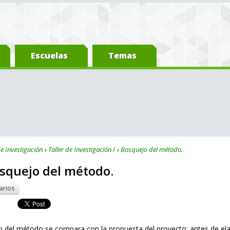
Escuelas
Temas
 Investigación
Taller de Investigación I
Bosquejo del método.
osquejo del método.
arios
o del método se compara con la propuesta del proyecto; antes de elab