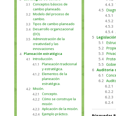
Conceptos básicos de
3.1
4.4.3
cambio planeado.
4.5
Diagn
Modelo del proceso de
3.2
4.5.1
cambio.
4.5.2
Tipos de cambio planeado
3.3
4.5.3
Desarrollo organizacional
3.4
4.5.4
(DO).
5
Legislació
Administración de la
3.5
5.1
Estru
creatividad y las
5.2
Propie
innovaciones
5.3
Priva
Planeación estratégica
4
Introducción.
5.4
Prote
4.1
Planeación tradicional
4.1.1
5.5
Gobie
y estratégica.
6
Auditoria 
Elementos de la
4.1.2
6.1
Conce
planeación
6.2
Audito
estratégica.
6.2.1
Misión.
4.2
6.2.2
Concepto.
4.2.1
6.2.3
Cómo se construye la
4.2.2
6.2.4
misión
Aplicación de la misión.
4.2.3
Ejemplo práctico.
4.2.4
Búsquedas R