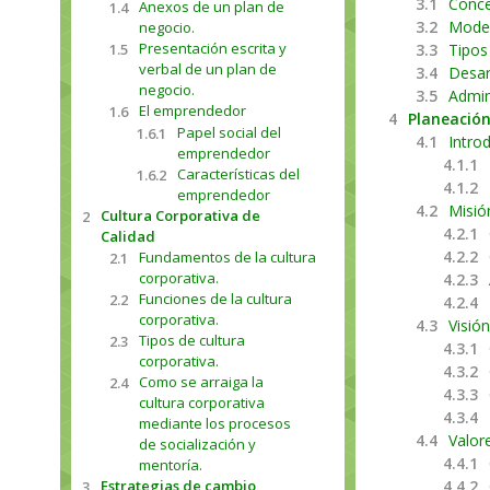
3.1
Conce
Anexos de un plan de
1.4
3.2
Model
negocio.
Presentación escrita y
1.5
3.3
Tipos
verbal de un plan de
3.4
Desar
negocio.
3.5
Admin
El emprendedor
1.6
4
Planeación
Papel social del
1.6.1
4.1
Intro
emprendedor
4.1.1
Características del
1.6.2
4.1.2
emprendedor
4.2
Misió
Cultura Corporativa de
2
4.2.1
Calidad
4.2.2
Fundamentos de la cultura
2.1
corporativa.
4.2.3
Funciones de la cultura
2.2
4.2.4
corporativa.
4.3
Visión
Tipos de cultura
2.3
4.3.1
corporativa.
4.3.2
Como se arraiga la
2.4
4.3.3
cultura corporativa
4.3.4
mediante los procesos
4.4
Valor
de socialización y
4.4.1
mentoría.
Estrategias de cambio
4.4.2
3