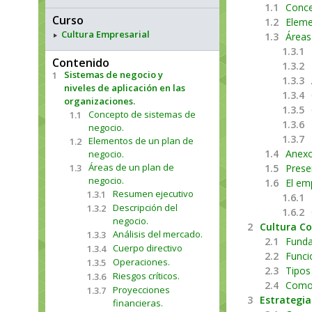
1.1
Conce
Curso
1.2
Eleme
Cultura Empresarial
1.3
Áreas
1.3.1
Contenido
1.3.2
Sistemas de negocio y
1
1.3.3
niveles de aplicación en las
1.3.4
organizaciones.
1.3.5
Concepto de sistemas de
1.1
1.3.6
negocio.
1.3.7
Elementos de un plan de
1.2
1.4
Anexo
negocio.
Áreas de un plan de
1.3
1.5
Prese
negocio.
1.6
El em
Resumen ejecutivo
1.3.1
1.6.1
Descripción del
1.3.2
1.6.2
negocio.
2
Cultura Co
Análisis del mercado.
1.3.3
2.1
Funda
Cuerpo directivo
1.3.4
2.2
Funci
Operaciones.
1.3.5
2.3
Tipos
Riesgos críticos.
1.3.6
2.4
Como 
Proyecciones
1.3.7
3
Estrategi
financieras.