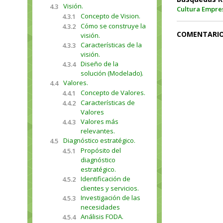
Visión.
4.3
Cultura Empre
Concepto de Vision.
4.3.1
Cómo se construye la
4.3.2
COMENTARI
visión.
Características de la
4.3.3
visión.
Diseño de la
4.3.4
solución (Modelado).
Valores.
4.4
Concepto de Valores.
4.4.1
Características de
4.4.2
Valores
Valores más
4.4.3
relevantes.
Diagnóstico estratégico.
4.5
Propósito del
4.5.1
diagnóstico
estratégico.
Identificación de
4.5.2
clientes y servicios.
Investigación de las
4.5.3
necesidades
Análisis FODA.
4.5.4