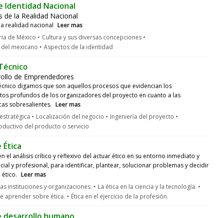
e Identidad Nacional
is de la Realidad Nacional
 la realidad nacional
Leer mas
ria de México
Cultura y sus diversas concepciones
 del mexicano
Aspectos de la identidad
Técnico
rollo de Emprendedores
técnico digamos que son aquellos procesos que evidencian los
os profundos de los organizadores del proyecto en cuanto a las
icas sobresalientes.
Leer mas
estratégica
Localización del negocio
Ingeniería del proyecto
ductivo del producto o servicio
 Ética
en el análisis crítico y reflexivo del actuar ético en su entorno inmediato y
cial y profesional, para identificar, plantear, solucionar problemas y decidir
 ético.
Leer mas
las instituciones y organizaciones.
La ética en la ciencia y la tecnología.
de aprender sobre ética.
Ética en el ejercicio de la profesión.
e desarrollo humano