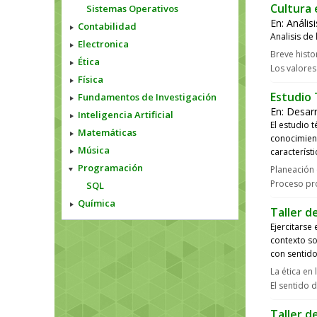
Cultura 
Sistemas Operativos
En:
Anális
Contabilidad
Analisis de
Electronica
Breve histo
Ética
Los valores
Física
Estudio 
Fundamentos de Investigación
En:
Desar
Inteligencia Artificial
El estudio 
Matemáticas
conocimient
Música
característ
Programación
Planeación 
Proceso pro
SQL
Química
Taller de
Ejercitarse 
contexto so
con sentido
La ética en 
El sentido 
Taller d