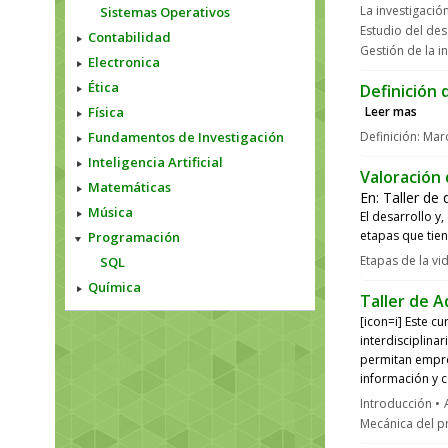
La investigació
Sistemas Operativos
Estudio del des
Contabilidad
Gestión de la i
Electronica
Ética
Definición
Física
Leer mas
Fundamentos de Investigación
Definición: Mar
Inteligencia Artificial
Valoración 
Matemáticas
En:
Taller de
Música
El desarrollo y
etapas que tien
Programación
Etapas de la v
SQL
Química
Taller de A
[icon=i] Este c
interdisciplina
permitan empre
información y 
Introducción
Mecánica del p