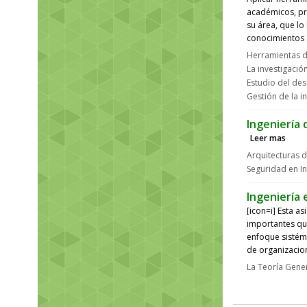
académicos, pr
su área, que lo
conocimientos 
Herramientas de
La investigació
Estudio del des
Gestión de la i
Ingeniería
Leer mas
Arquitecturas 
Seguridad en In
Ingeniería 
[icon=i] Esta a
importantes qu
enfoque sistémi
de organizacio
La Teoría Gene