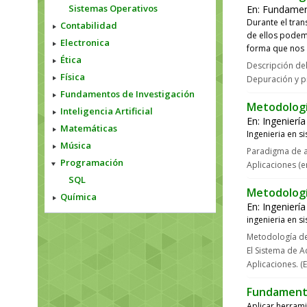
Sistemas Operativos
En:
Fundamen
Durante el tra
Contabilidad
de ellos podemo
Electronica
forma que nos 
Ética
Descripción de
Física
Depuración y p
Fundamentos de Investigación
Metodologí
Inteligencia Artificial
En:
Ingenierí
Matemáticas
Ingenieria en s
Música
Paradigma de an
Programación
Aplicaciones (e
SQL
Metodologí
Química
En:
Ingenierí
ingenieria en s
Metodología de
El Sistema de 
Aplicaciones. (
Fundamento
Aplicar herrami